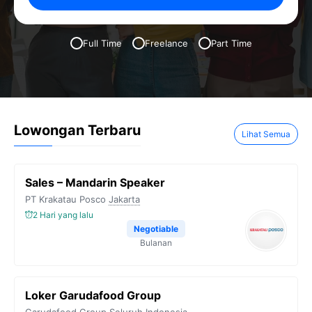
Full Time
Freelance
Part Time
Lowongan Terbaru
Lihat Semua
Sales – Mandarin Speaker
PT Krakatau Posco
Jakarta
2 Hari yang lalu
Negotiable
Bulanan
Loker Garudafood Group
Garudafood Group
Seluruh Indonesia