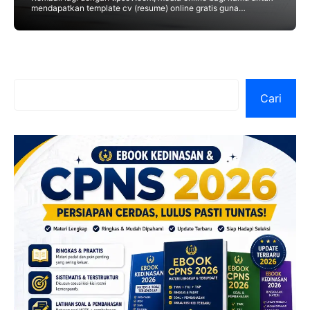
mendapatkan template cv (resume) online gratis guna
keperluan lamaran kerja. Kali ini, admin akan menyediakan satu
format template
Cari
Cari