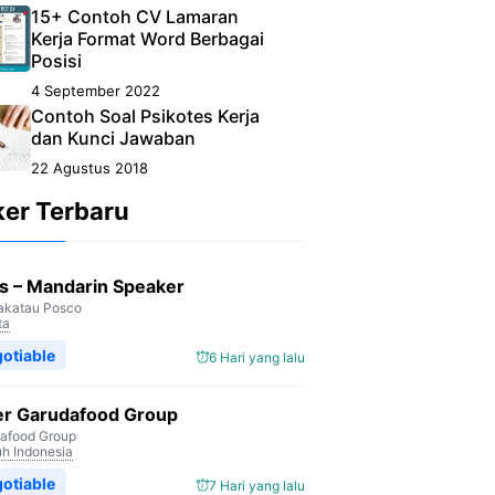
15+ Contoh CV Lamaran
Kerja Format Word Berbagai
Posisi
4 September 2022
Contoh Soal Psikotes Kerja
dan Kunci Jawaban
22 Agustus 2018
ker Terbaru
s – Mandarin Speaker
akatau Posco
ta
otiable
6 Hari yang lalu
er Garudafood Group
afood Group
uh Indonesia
otiable
7 Hari yang lalu