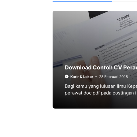
Download Contoh CV Pera
Karir & Loker
28 Februari 2018
Bagi kamu yang lulusan Ilmu Kep
perawat doc pdf pada postingan i
kosong yang