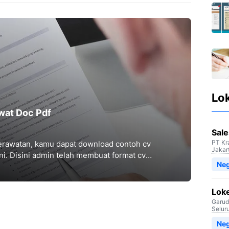
Lo
wat Doc Pdf
Sale
PT Kr
erawatan, kamu dapat download contoh cv
Jakar
ni. Disini admin telah membuat format cv
Neg
Lok
Garud
Selur
Neg