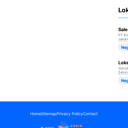
Lo
Sale
PT Kr
Jakar
Neg
Lok
Garud
Selur
Neg
Home
Sitemap
Privacy Policy
Contact