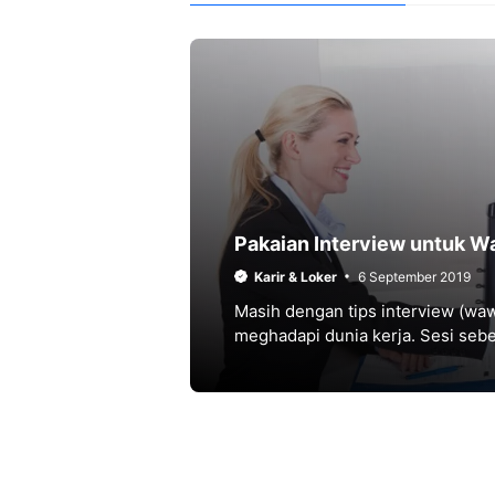
Pakaian Interview untuk W
Karir & Loker
6 September 2019
Masih dengan tips interview (waw
meghadapi dunia kerja. Sesi seb
kerja untuk pria. Dalam postingan 