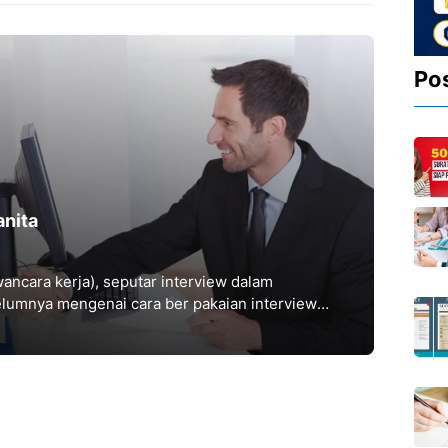
Po
anita
ancara kerja), seputar interview dalam
elumnya mengenai cara ber pakaian interview
ini,