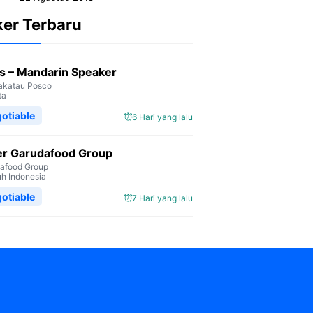
ker Terbaru
s – Mandarin Speaker
akatau Posco
ta
otiable
6 Hari yang lalu
er Garudafood Group
afood Group
uh Indonesia
otiable
7 Hari yang lalu