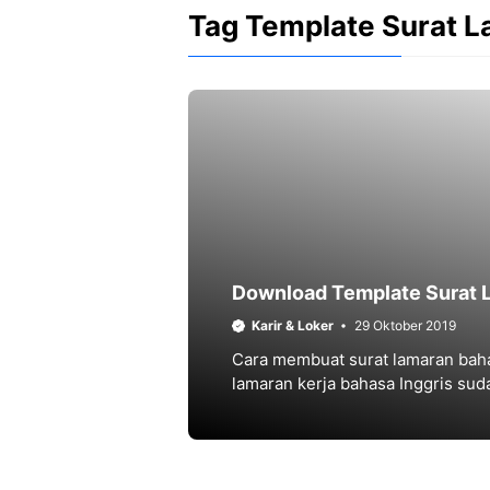
Tag Template Surat L
Download Template Surat L
Karir & Loker
29 Oktober 2019
Cara membuat surat lamaran baha
lamaran kerja bahasa Inggris sud
template surat lamaran kerja