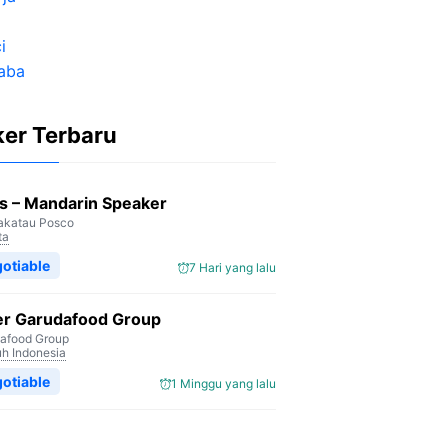
ker Terbaru
s – Mandarin Speaker
akatau Posco
ta
otiable
7 Hari yang lalu
er Garudafood Group
afood Group
uh Indonesia
otiable
1 Minggu yang lalu