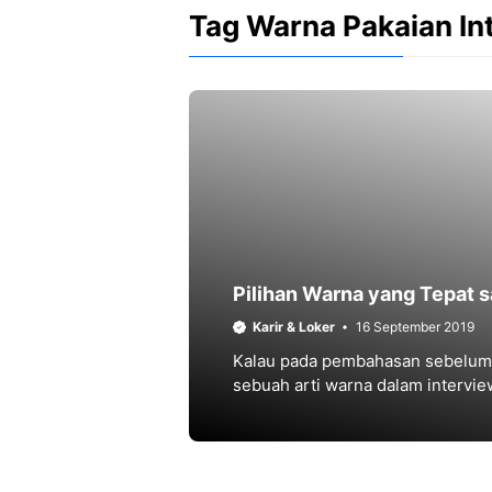
Tag Warna Pakaian In
Pilihan Warna yang Tepat s
Karir & Loker
16 September 2019
Kalau pada pembahasan sebelumn
sebuah arti warna dalam intervie
yang tepat saat interview