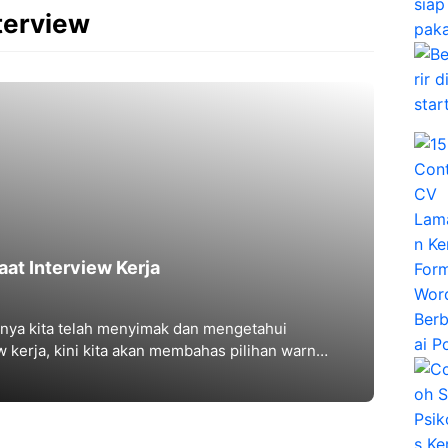
terview
aat Interview Kerja
ya kita telah menyimak dan mengetahui
w kerja, kini kita akan membahas pilihan warna