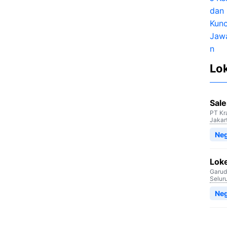
Lo
Sale
PT Kr
Jakar
Neg
Lok
Garud
Selur
Neg