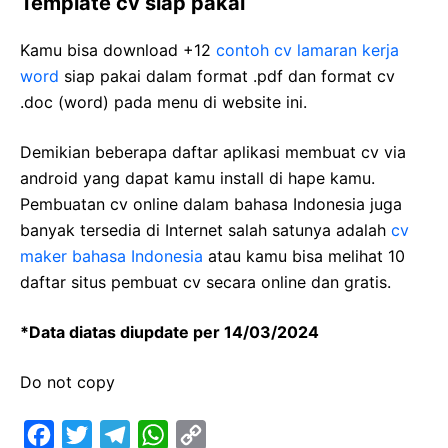
Template cv siap pakai
Kamu bisa download +12
contoh cv lamaran kerja
word
siap pakai dalam format .pdf dan format cv
.doc (word) pada menu di website ini.
Demikian beberapa daftar aplikasi membuat cv via
android yang dapat kamu install di hape kamu.
Pembuatan cv online dalam bahasa Indonesia juga
banyak tersedia di Internet salah satunya adalah
cv
maker bahasa Indonesia
atau kamu bisa melihat 10
daftar situs pembuat cv secara online dan gratis.
*Data diatas diupdate per 14/03/2024
Do not copy
F
T
T
W
C