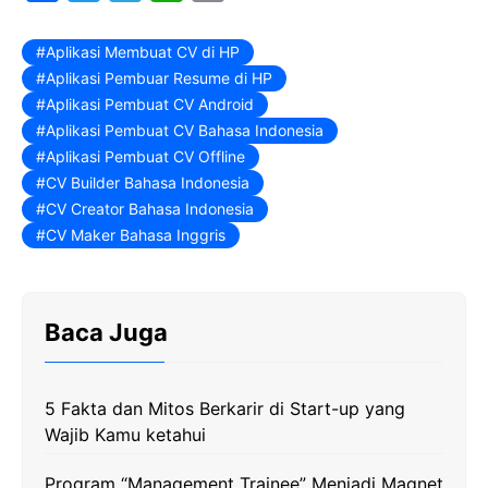
a
w
e
h
o
c
i
l
a
p
Aplikasi Membuat CV di HP
Aplikasi Pembuar Resume di HP
e
t
e
t
y
Aplikasi Pembuat CV Android
b
t
g
s
L
Aplikasi Pembuat CV Bahasa Indonesia
o
e
r
A
i
Aplikasi Pembuat CV Offline
o
r
a
p
n
CV Builder Bahasa Indonesia
CV Creator Bahasa Indonesia
k
m
p
k
CV Maker Bahasa Inggris
Baca Juga
5 Fakta dan Mitos Berkarir di Start-up yang
Wajib Kamu ketahui
Program “Management Trainee” Menjadi Magnet