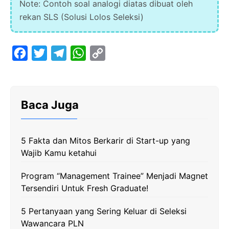
Note: Contoh soal analogi diatas dibuat oleh
rekan SLS (Solusi Lolos Seleksi)
F
T
T
W
C
a
w
e
h
o
c
i
l
a
p
e
t
e
t
y
Baca Juga
b
t
g
s
L
o
e
r
A
i
5 Fakta dan Mitos Berkarir di Start-up yang
o
r
a
p
n
Wajib Kamu ketahui
k
m
p
k
Program “Management Trainee” Menjadi Magnet
Tersendiri Untuk Fresh Graduate!
5 Pertanyaan yang Sering Keluar di Seleksi
Wawancara PLN