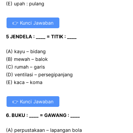
(E) upah : pulang
Kunci Jawaban
5 JENDELA : ____ = TITIK : ____
(A) kayu – bidang
(B) mewah – balok
(C) rumah – garis
(D) ventilasi – persegipanjang
(E) kaca – koma
Kunci Jawaban
6. BUKU : ____ = GAWANG : ____
(A) perpustakaan – lapangan bola