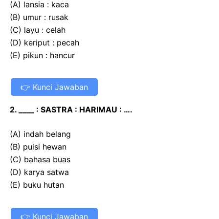
(A) lansia : kaca
(B) umur : rusak
(C) layu : celah
(D) keriput : pecah
(E) pikun : hancur
Kunci Jawaban
2. ____ : SASTRA : HARIMAU : ….
(A) indah belang
(B) puisi hewan
(C) bahasa buas
(D) karya satwa
(E) buku hutan
Kunci Jawaban