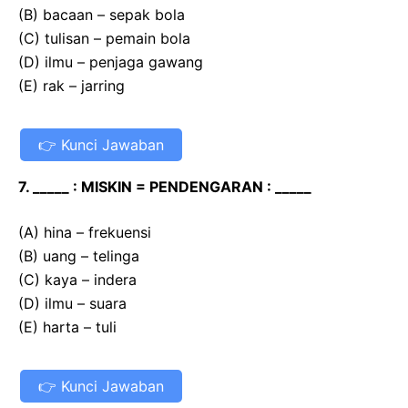
(B) bacaan – sepak bola
(C) tulisan – pemain bola
(D) ilmu – penjaga gawang
(E) rak – jarring
Kunci Jawaban
7. _____ : MISKIN = PENDENGARAN : _____
(A) hina – frekuensi
(B) uang – telinga
(C) kaya – indera
(D) ilmu – suara
(E) harta – tuli
Kunci Jawaban