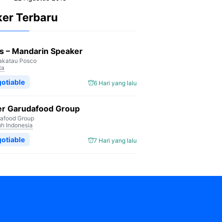
ker Terbaru
s – Mandarin Speaker
akatau Posco
ta
otiable
6 Hari yang lalu
er Garudafood Group
afood Group
uh Indonesia
otiable
7 Hari yang lalu