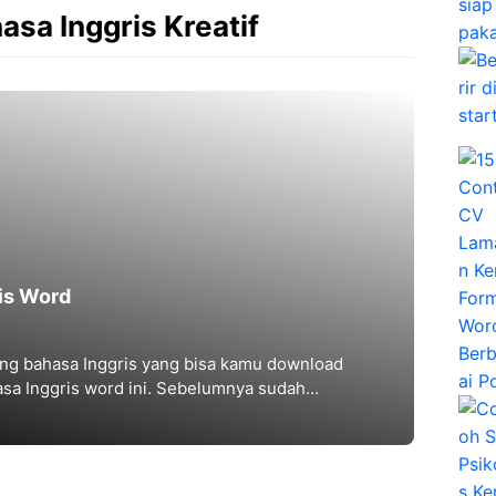
sa Inggris Kreatif
is Word
song bahasa Inggris yang bisa kamu download
sa Inggris word ini. Sebelumnya sudah