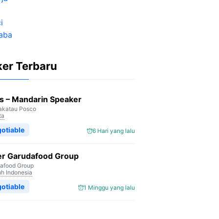
ker Terbaru
s – Mandarin Speaker
akatau Posco
ta
otiable
6 Hari yang lalu
er Garudafood Group
afood Group
uh Indonesia
otiable
1 Minggu yang lalu