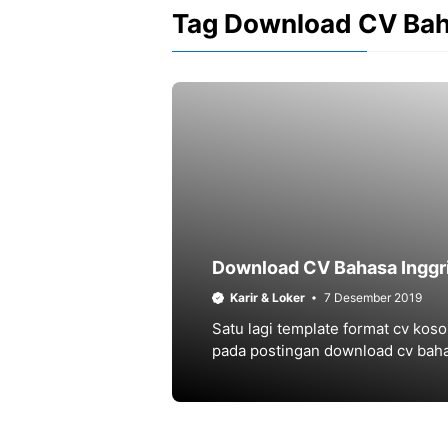
Tag Download CV Baha
Download CV Bahasa Inggr
Karir & Loker
7 Desember 2019
Satu lagi template format cv ko
pada postingan download cv baha
tersedia contoh cv bahasa