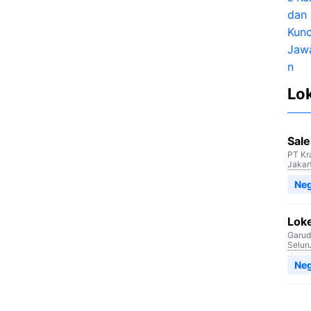
Lo
Sale
PT Kr
Jakar
Neg
Lok
Garud
Selur
Neg