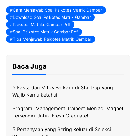
a
w
e
h
o
c
i
l
a
p
Cara Menjawab Soal Psikotes Matrik Gambar
Download Soal Psikotes Matrik Gambar
e
t
e
t
y
Psikotes Matriks Gambar Pdf
b
t
g
s
L
Soal Psikotes Matrik Gambar Pdf
o
e
r
A
i
Tips Menjawab Psikotes Matrik Gambar
o
r
a
p
n
k
m
p
k
Baca Juga
5 Fakta dan Mitos Berkarir di Start-up yang
Wajib Kamu ketahui
Program “Management Trainee” Menjadi Magnet
Tersendiri Untuk Fresh Graduate!
5 Pertanyaan yang Sering Keluar di Seleksi