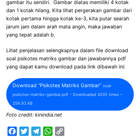
gambar itu sendiri. Gambar diatas memiliki 4 kotak
dan 1 kotak hilang. Kita lihat pergerakan gambar dari
kotak pertama hingga kotak ke-3, kita putar searah
jarum jam dalam arah mata angin, maka jawaban
yang tepat adalah
b.
Lihat penjelasan selengkapnya dalam file download
soal psikotes matriks gambar dan jawabannya pdf
yang dapat kamu download pada link dibawah ini:
Download “Psikotes Matriks Gambar”
soal-
psikotes-matriks-gambar.pdf – Downloaded 4205 times –
256.93 KB
Foto credit: kinindia.net
F
T
T
W
C