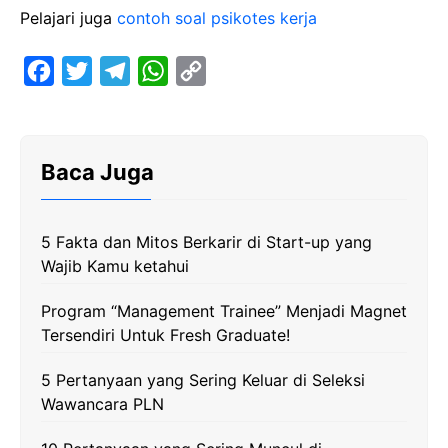
Pelajari juga
contoh soal psikotes kerja
F
T
T
W
C
a
w
e
h
o
c
i
l
a
p
e
t
e
t
y
Baca Juga
b
t
g
s
L
o
e
r
A
i
5 Fakta dan Mitos Berkarir di Start-up yang
o
r
a
p
n
Wajib Kamu ketahui
k
m
p
k
Program “Management Trainee” Menjadi Magnet
Tersendiri Untuk Fresh Graduate!
5 Pertanyaan yang Sering Keluar di Seleksi
Wawancara PLN