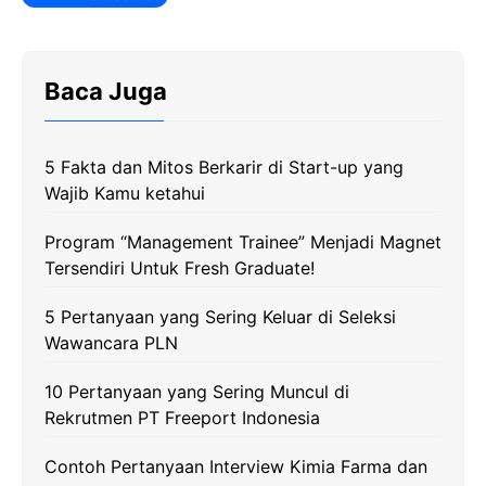
e
t
e
t
y
b
t
g
s
L
o
e
r
A
i
Baca Juga
o
r
a
p
n
k
m
p
k
5 Fakta dan Mitos Berkarir di Start-up yang
Wajib Kamu ketahui
Program “Management Trainee” Menjadi Magnet
Tersendiri Untuk Fresh Graduate!
5 Pertanyaan yang Sering Keluar di Seleksi
Wawancara PLN
10 Pertanyaan yang Sering Muncul di
Rekrutmen PT Freeport Indonesia
Contoh Pertanyaan Interview Kimia Farma dan