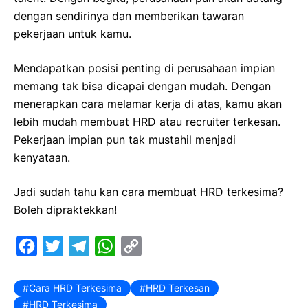
dengan sendirinya dan memberikan tawaran
pekerjaan untuk kamu.
Mendapatkan posisi penting di perusahaan impian
memang tak bisa dicapai dengan mudah. Dengan
menerapkan cara melamar kerja di atas, kamu akan
lebih mudah membuat HRD atau recruiter terkesan.
Pekerjaan impian pun tak mustahil menjadi
kenyataan.
Jadi sudah tahu kan cara membuat HRD terkesima?
Boleh dipraktekkan!
F
T
T
W
C
a
w
e
h
o
c
i
l
a
p
Cara HRD Terkesima
HRD Terkesan
HRD Terkesima