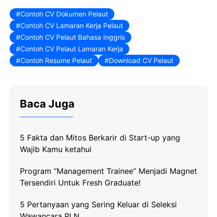
c
i
l
a
p
Contoh CV Dokumen Pelaut
Contoh CV Lamaran Kerja Pelaut
e
t
e
t
y
Contoh CV Pelaut Bahasa Inggris
b
t
g
s
L
Contoh CV Pelaut Lamaran Kerja
o
e
r
A
i
Contoh Resume Pelaut
Download CV Pelaut
o
r
a
p
n
k
m
p
k
Baca Juga
5 Fakta dan Mitos Berkarir di Start-up yang
Wajib Kamu ketahui
Program “Management Trainee” Menjadi Magnet
Tersendiri Untuk Fresh Graduate!
5 Pertanyaan yang Sering Keluar di Seleksi
Wawancara PLN