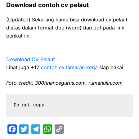
Download contoh cv pelaut
(Updated) Sekarang kamu bisa download cv pelaut
diatas dalam format doc (word) dan pdf pada link
berikut ini:
Download CV Pelaut
Lihat juga +12
contoh cv lamaran kerja
siap pakai
Foto credit: 300financegurus.com, rumahulin.com
Do not copy
F
T
T
W
C
a
w
e
h
o