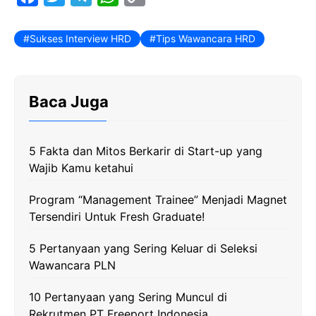
a
w
e
h
o
c
i
l
a
p
Sukses Interview HRD
Tips Wawancara HRD
e
t
e
t
y
b
t
g
s
L
Baca Juga
o
e
r
A
i
o
r
a
p
n
k
m
p
k
5 Fakta dan Mitos Berkarir di Start-up yang
Wajib Kamu ketahui
Program “Management Trainee” Menjadi Magnet
Tersendiri Untuk Fresh Graduate!
5 Pertanyaan yang Sering Keluar di Seleksi
Wawancara PLN
10 Pertanyaan yang Sering Muncul di
Rekrutmen PT Freeport Indonesia